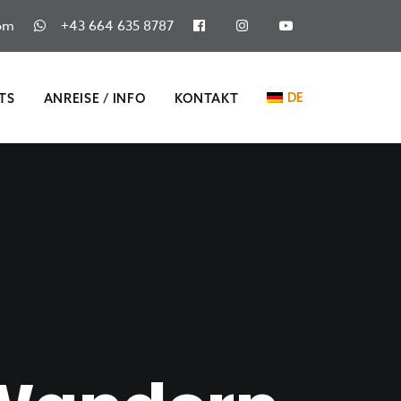
om
+43 664 635 8787
DE
TS
ANREISE / INFO
KONTAKT